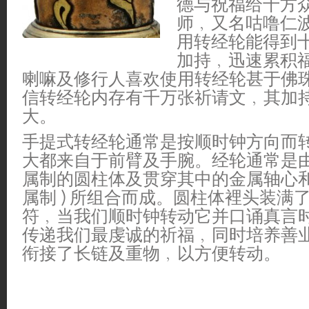
德与祝福给十方
师﹐又名咕噜仁
用转经轮能得到
加持﹐迅速累积
喇嘛及修行人喜欢使用转经轮甚于佛
信转经轮内存有千万张祈请文﹐其加
大。
手提式转经轮通常是按顺时钟方向而
大都来自于前臂及手腕。经轮通常是
属制的圆柱体及贯穿其中的金属轴心和手
属制 ) 所组合而成。圆柱体裡头装满
符﹐当我们顺时钟转动它并口诵真言
传递我们最虔诚的祈福﹐同时培养善
衔接了长链及重物﹐以方便转动。