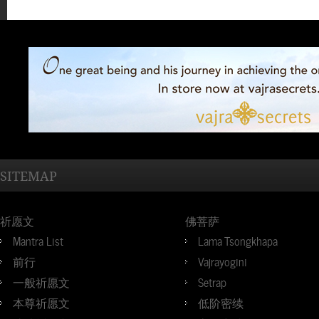
SITEMAP
祈愿文
佛菩萨
Mantra List
Lama Tsongkhapa
前行
Vajrayogini
一般祈愿文
Setrap
本尊祈愿文
低阶密续