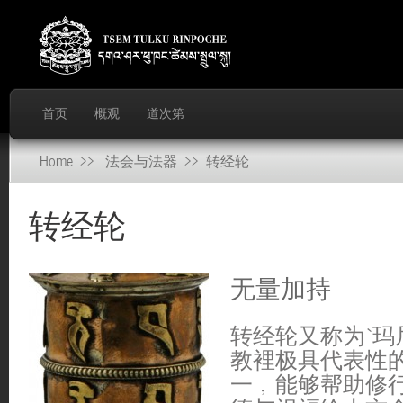
首页
概观
道次第
Home
>>
法会与法器
>> 转经轮
转经轮
无量加持
转经轮又称为‘玛
教裡极具代表性
一﹐能够帮助修