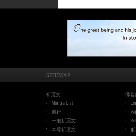
SITEMAP
祈愿文
佛菩
Mantra List
La
前行
Va
一般祈愿文
Se
本尊祈愿文
低