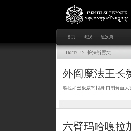
首页
概观
道次第
Home
>> 护法祈愿文
外阎魔法王长
嘎拉如巴极威怒相身 口澍鲜血人
六臂玛哈嘎拉