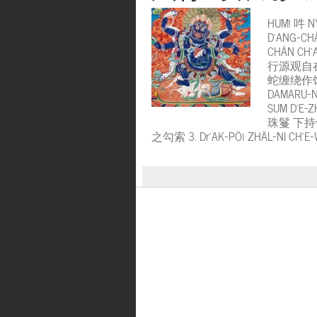
HUM! 吽 NY
D’ANG-CHÄ
CHÄN CH’
行源观自
蛇缠绕作饰严 2
DAMARU-NI
SUM D’E-
珠鬘 下
之勾索 3. Dr’AK-PÖi ZHÄL-NI CH’E-W