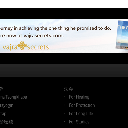
萨
法会
ma Tsongkhapa
For Healing
jrayogini
For Protection
trap
For Long Life
阶密续
For Studies