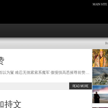
MAIN SITE
R
赞
首以为鬘 难忍无弛紧索系魔军 傲慢愩高悉摧尊前赞……
READ MORE
加持文