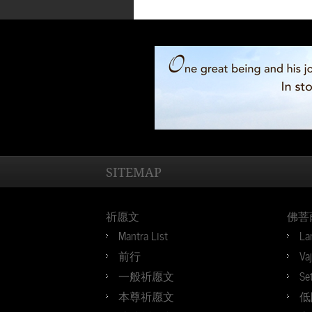
SITEMAP
祈愿文
佛菩
Mantra List
La
前行
Va
一般祈愿文
Se
本尊祈愿文
低