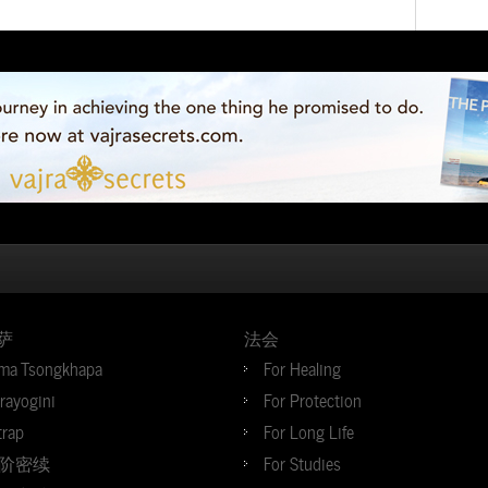
萨
法会
ma Tsongkhapa
For Healing
jrayogini
For Protection
trap
For Long Life
阶密续
For Studies