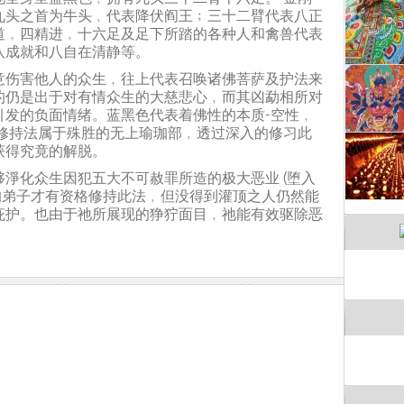
九头之首为牛头﹐代表降伏阎王﹔三十二臂代表八正
道﹐四精进﹐十六足及足下所踏的各种人和禽兽代表
八成就和八自在清静等。
意伤害他人的众生﹐往上代表召唤诸佛菩萨及护法来
的仍是出于对有情众生的大慈悲心﹐而其凶勐相所对
引发的负面情绪。蓝黑色代表着佛性的本质—空性﹐
刚修持法属于殊胜的无上瑜珈部﹐透过深入的修习此
获得究竟的解脱。
淨化众生因犯五大不可赦罪所造的极大恶业 (堕入
顶的弟子才有资格修持此法﹐但没得到灌顶之人仍然能
庇护。也由于祂所展现的狰狞面目﹐祂能有效驱除恶