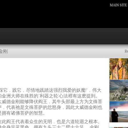
MAIN SITE
金刚
R
“踩它﹐践它﹐尽情地践踏这强烈我爱的妖魔!”﹐伟大
的金洲大师在殊胜的‘利器之轮’心法裡有这麽提到。
大威德金刚能够降伏阎王﹐其牛头部最上方为文殊菩
萨﹐代表祂是文殊菩萨的忿怒身﹐因此大威德金刚也
是拥有诸佛菩萨的智慧。
在此阎王代表着众生的无明﹐也是六道轮迴之根本。
祂全身呈蓝黑色﹐拥有九头三十二臂十六足。 金刚