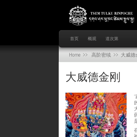
首页
概观
道次第
Home
>>
高阶密续
>> 大威德
大威德金刚