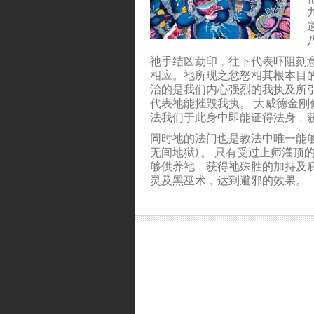
祂手结凶勐印﹐往下代表吓阻刻
相应。祂所现之忿怒相其根本目
治的是我们内心强烈的我执及所
代表祂能摧毁我执。 大威德金
法我们于此身中即能证得法身﹐
同时祂的法门也是教法中唯一能够
无间地狱) 。 只有受过上师灌
够供养祂﹐获得祂殊胜的加持及
灵及黑巫术﹐达到避邪的效果。