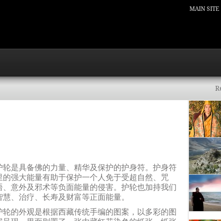
MAIN SITE
R
护轮是具备佛的力量、精华及保护的护身符。护身符
里的强大能量有助于保护一个人免于受超自然、咒
语、意外及邪术等负面能量的侵害。护轮也加持我们
智慧、治疗、长寿及财富等正面能量。
护轮的外观是根据西藏传统手编的图案，以多彩的图
案呈现。里面则置了一张由藏红花染色的纸张，纸张