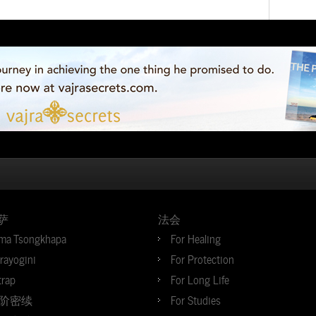
萨
法会
ma Tsongkhapa
For Healing
jrayogini
For Protection
trap
For Long Life
阶密续
For Studies