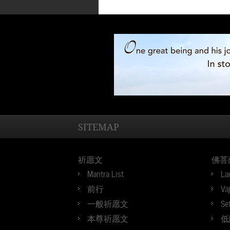
SITEMAP
祈愿文
佛菩
Mantra List
La
前行
Va
一般祈愿文
Se
本尊祈愿文
低