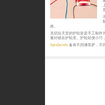
效。
克切拉天堂的护轮皆是手工制作
量封锁在护轮里。护轮轻便小巧
VajraSecrets
备有不同佛菩萨，不