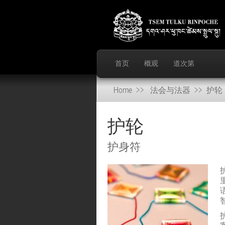
首页
概观
道次第
Home
>>
法会与法器
>> 护轮
护轮
护身符