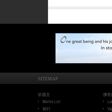
SITEMAP
祈愿文
佛菩
Mantra List
La
前行
Va