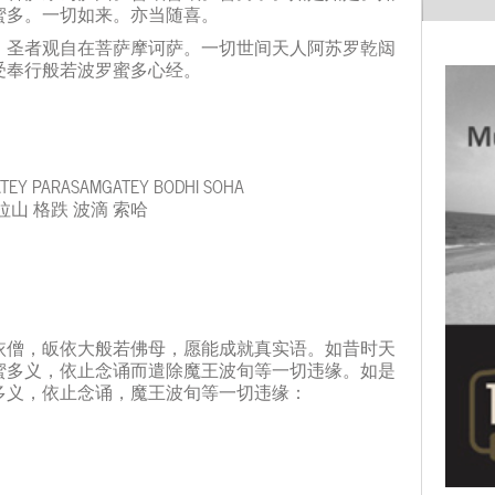
蜜多。一切如来。亦当随喜。
。圣者观自在菩萨摩诃萨。一切世间天人阿苏罗乾闼
受奉行般若波罗蜜多心经。
ATEY PARASAMGATEY BODHI SOHA
拉山 格跌 波滴 索哈
依僧，皈依大般若佛母，愿能成就真实语。如昔时天
蜜多义，依止念诵而遣除魔王波旬等一切违缘。如是
多义，依止念诵，魔王波旬等一切违缘：