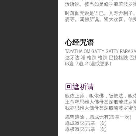
汝所说。彼当如是修学般若波罗
时薄伽梵说是语已。具寿舍利子
婆等。闻佛所说。皆大欢喜。信
心经咒语
TAYATHA OM GATEY GATEY PARAG
达牙达 嗡 格跌 格跌 巴拉格跌 巴
(3遍, 7遍, 21遍或更多)
回遮祈请
皈依上师，皈依佛，皈依法，皈
王帝释思维大佛母甚深般若波罗
我亦思维大佛母甚深般若波罗蜜
愿皆遣除，愿成无有(击掌一次）
愿成寂灭(击掌一次)
愿极寂灭(击掌一次)