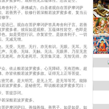
具寿舍利子。承佛威力。白圣者观自在菩萨摩诃萨
曰。若善男子。欲修行甚深般若波罗蜜多者。复当云
何修学。
作是语已。观自在菩萨摩诃萨答具寿舍利子言。若善
波罗蜜多者。彼应如是观察。五蕴体性皆空。色即是
异色。如是受想行识。亦复皆空。是故舍利子。一切
垢。无减无增。
色。无受。无想。无行。亦无有识。无眼。无耳。无
无声。无香。无味。无触。无法。无眼界。乃至无意
至无老死。亦无老死尽。无苦集灭道。无智无得。亦
萨众。依止般若波罗蜜多。心无障碍。无有恐怖。超
佛。亦皆依般若波罗蜜多故。证得无上正等菩提。
大密咒者。是大明咒。是无上咒。是无等等咒。能除
般若波罗蜜多。是秘密咒。即说般若波罗蜜多咒曰：
帝。菩提莎诃。
学甚深般若波罗蜜多。
在菩萨摩诃萨曰。善哉善哉。善男子。如是如是。如