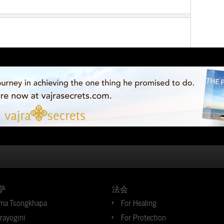
萨
法会
ma Tsongkhapa
For Healing
jrayogini
For Protection