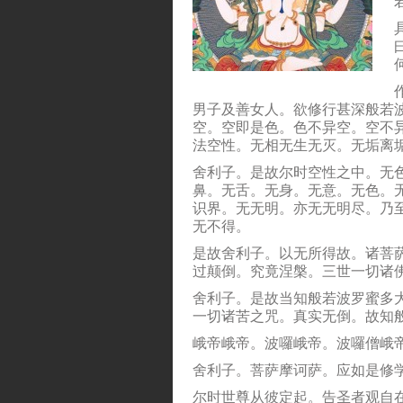
男子及善女人。欲修行甚深般若
空。空即是色。色不异空。空不
法空性。无相无生无灭。无垢离
舍利子。是故尔时空性之中。无
鼻。无舌。无身。无意。无色。
识界。无无明。亦无无明尽。乃
无不得。
是故舍利子。以无所得故。诸菩
过颠倒。究竟涅槃。三世一切诸
舍利子。是故当知般若波罗蜜多
一切诸苦之咒。真实无倒。故知
峨帝峨帝。波囉峨帝。波囉僧峨
舍利子。菩萨摩诃萨。应如是修
尔时世尊从彼定起。告圣者观自