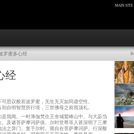
MAIN SITE
若波罗蜜多心经
R
心经
不可思议般若波罗蜜，无生无灭如同虚空性。
各别自明智慧所行境，三世佛母之前我顶礼。
如是我闻。一时薄伽梵住王舍城鹫峰山中。与大苾刍
众。及诸菩萨摩诃萨俱。尔时世尊等入甚深明了三摩
地法之异门。复于尔时。观自在菩萨摩诃萨。行深般
若波罗蜜多时。观察照见五蕴体性。悉皆是空。