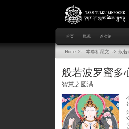
首页
概观
道次第
Home
>>
本尊祈愿文
>> 般
般若波罗蜜多
智慧之圆满